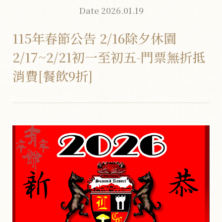
Date 2026.01.19
115年春節公告 2/16除夕休園
2/17~2/21初一至初五-門票無折抵
消費[餐飲9折]